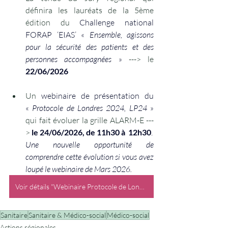
définira les lauréats de la 5ème 
édition du 
Challenge national 
FORAP ‘EIAS’ « 
Ensemble, agissons 
pour la sécurité des patients et des 
personnes accompagnées
 »
 ---> le 
22/06/2026
Un
 webinaire de présentation du 
« 
Protocole de Londres 2024, LP24
 »
qui fait évoluer la grille ALARM-E ---
>
le 24/06/2026, de 11h30 à  12h30
. 
Une nouvelle opportunité de 
comprendre cette évolution si vous avez 
loupé le webinaire de Mars 2026.
Voir détails "Webinaire Protocole de Londres" ici
Sanitaire
Sanitaire & Médico-social
Médico-social
Actions régionales