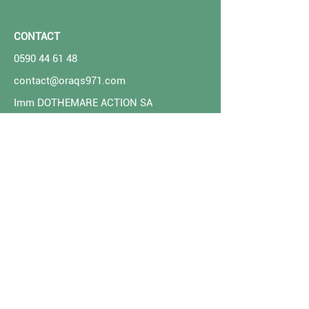
CONTACT
0590 44 61 48
contact@oraqs971.com
Imm DOTHEMARE ACTION SA
Parc d’Activités La Providence -
Dothémare
97178 ABYMES CEDEX
Guadeloupe