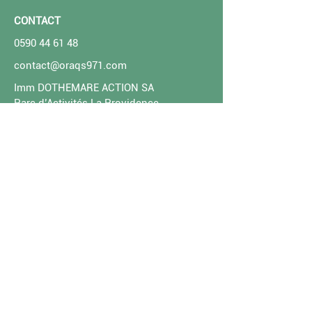
CONTACT
0590 44 61 48
contact@oraqs971.com
Imm DOTHEMARE ACTION SA
Parc d’Activités La Providence -
Dothémare
97178 ABYMES CEDEX
Guadeloupe